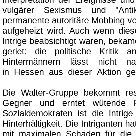
vulgärer Sexismus und "Ant
permanente autoritäre
Mobbing
vo
aufgeheizt wird. Auch wenn die
Intrige beabsichtigt waren, bekam
geriet: die politische Kritik
Hintermännern lässt nicht n
in
_
Hessen
_
aus
_
dieser
_
Aktion
_
ge
Die Walter-Gruppe bekommt res
Gegner und erntet wütende Re
Sozialdemokraten ist die Intrig
Hinterhältigkeit. Die Intriganten 
mit maximalen Schaden für die S