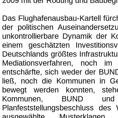
2009 mit der Rodung und Baubegin
Das Flughafenausbau-Kartell fürch
der politischen Auseinanderset
unkontrollierbare Dynamik der K
einem geschätzten Investition
Deutschlands größtes Infrastrukt
Mediationsverfahren
, noch im R
entschärfte, sich weder der BUN
ließ, noch die Kommunen in Ge
bewegt werden konnten, ste
Kommunen, BUND und 
Planfeststellungsbeschluss des 
ausgewählte Musterkla