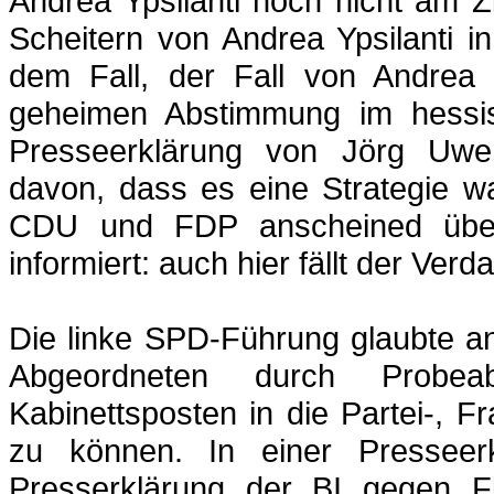
Andrea
Ypsilanti
noch nicht am Zi
Scheitern von Andrea
Ypsilanti
in
dem Fall, der Fall von Andrea
geheimen Abstimmung im hessis
Presseerklärung von Jörg Uw
davon, dass es eine Strategie w
CDU und FDP
anscheined
über
informiert: auch hier fällt der Verd
Die linke SPD-Führung glaubte an
Abgeordneten durch Probeab
Kabinettsposten in die Partei-, Fr
zu können. In einer Presseer
Presserklärung der BI gegen Fl