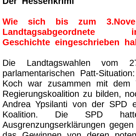
Der
_
Hessenkrimi
Wie sich bis zum 3.Novem
Landtagsabgeordnet
Geschichte
_
eingeschrieben
_
ha
Die Landtagswahlen vom 27
parlamentarischen Patt-Situatio
Koch war zusammen mit dem W
Regierungskoalition zu bilden, no
Andrea
Ypsilanti
von der SPD ein
Koalition. Die SPD ha
Ausgrenzungserklärungen gegen d
das Gewinnen von deren poten